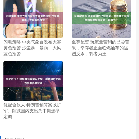
闪电策略 中央气象台发布大雾
至尊配资 玩流量营销的已尝苦
黄色预警 沙尘暴、暴雨、大风
果，幸存者正面临燃油车的猛
蓝色预警
烈反杀，剩者为王
优配合伙人 特朗普预算案以扩
军、削减国内支出为中期选举
定调