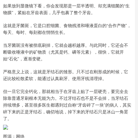
如果放到显微镜下看，你会发现那是一层半透明、却充满细菌的“生
物膜”，紧贴在牙齿表面，几乎包裹了整个牙齿。
这就是牙菌斑，它是口腔细菌、食物残渣和唾液蛋白的“合作产物”，
每天、每时、每刻都在悄悄生长。
当牙菌斑没有被彻底刷掉，它就会越积越厚。与此同时，它还会不
断吸收唾液中的矿物质（尤其是钙、磷等元素），很快，它就开
始“石化”，逐渐变硬。
严格意义上说，这就是牙结石的雏形。只不过在刚形成的时候，它
还比较松散柔软，能通过认真刷牙、使用牙线清理掉。
但一旦它完全钙化，那就相当于在牙齿上贴了一层硬壳，要完全去
除靠普通牙刷根本无能为力。不过牙结石也不是不会掉，当牙结石
持续增多，甚至很多医生都遇到过自称“牙齿碎了一块”的病人，其实
碎下来的正是牙结石，确切地说，掉下来的牙结石只是冰山一角罢
了。
图源：网络