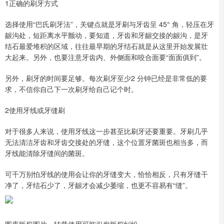
1正确的刷牙方式
选择使用“巴氏刷牙法”，关键点就是牙刷与牙齿呈 45° 角，轻压在牙
龈沟处，短距离水平颤动，要知道，牙齿和牙龈交接的龈沟，是牙
结石最爱堆积的区域，往往最早期的牙结石就是从这里开始发展壮
大起来。另外，也要注意牙齿内、外侧面和咬合面要“面面俱到”。
另外，刷牙的时间要足够。每次刷牙至少2 分钟已经是非常低的要
求，不信你自己下一次刷牙给自己记个时。
2使用牙线或牙缝刷
对于很多人来说，使用牙线这一步甚至比刷牙还要重要。牙刷几乎
无法清洁牙齿和牙齿交接处的牙缝，这个位置牙菌斑也相当多，而
牙线能清除牙缝间的菌斑。
可千万别怕牙线的使用会让你的牙缝变大，恰恰相反，只有牙缝干
净了，牙结石少了，牙龈才会减少萎缩，也更不容易有“缝”。