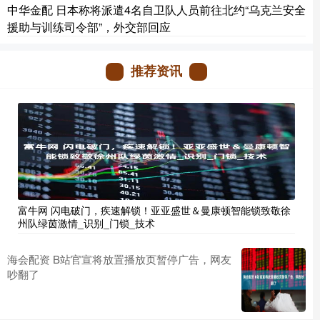
中华金配 日本称将派遣4名自卫队人员前往北约“乌克兰安全
援助与训练司令部”，外交部回应
推荐资讯
富牛网 闪电破门，疾速解锁！亚亚盛世＆曼康顿智能锁致敬徐
州队绿茵激情_识别_门锁_技术
海会配资 B站官宣将放置播放页暂停广告，网友
吵翻了