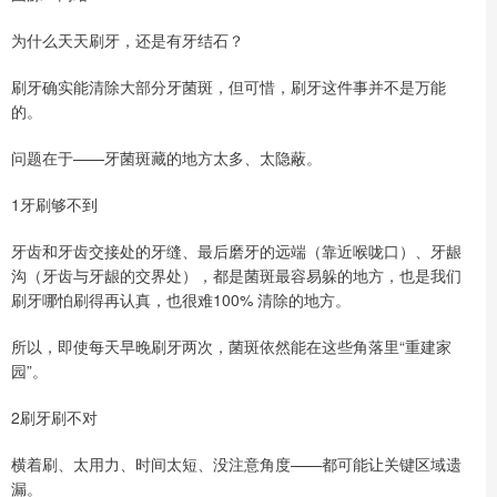
为什么天天刷牙，还是有牙结石？
刷牙确实能清除大部分牙菌斑，但可惜，刷牙这件事并不是万能
的。
问题在于——牙菌斑藏的地方太多、太隐蔽。
1牙刷够不到
牙齿和牙齿交接处的牙缝、最后磨牙的远端（靠近喉咙口）、牙龈
沟（牙齿与牙龈的交界处），都是菌斑最容易躲的地方，也是我们
刷牙哪怕刷得再认真，也很难100% 清除的地方。
所以，即使每天早晚刷牙两次，菌斑依然能在这些角落里“重建家
园”。
2刷牙刷不对
横着刷、太用力、时间太短、没注意角度——都可能让关键区域遗
漏。