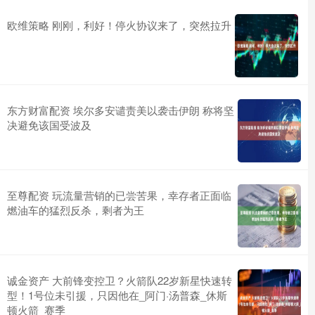
欧维策略 刚刚，利好！停火协议来了，突然拉升
东方财富配资 埃尔多安谴责美以袭击伊朗 称将坚
决避免该国受波及
至尊配资 玩流量营销的已尝苦果，幸存者正面临
燃油车的猛烈反杀，剩者为王
诚金资产 大前锋变控卫？火箭队22岁新星快速转
型！1号位未引援，只因他在_阿门·汤普森_休斯
顿火箭_赛季