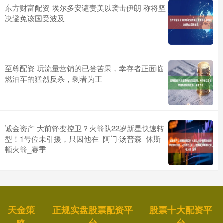
东方财富配资 埃尔多安谴责美以袭击伊朗 称将坚
决避免该国受波及
至尊配资 玩流量营销的已尝苦果，幸存者正面临
燃油车的猛烈反杀，剩者为王
诚金资产 大前锋变控卫？火箭队22岁新星快速转
型！1号位未引援，只因他在_阿门·汤普森_休斯
顿火箭_赛季
天金策
正规实盘股票配资平
股票十大配资平
略
台
台