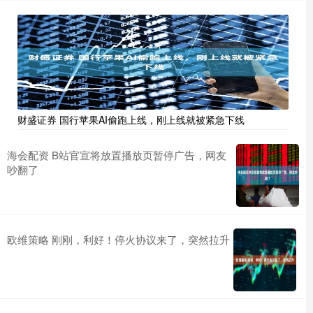
财盛证券 国行苹果AI偷跑上线，刚上线就被紧急下线
海会配资 B站官宣将放置播放页暂停广告，网友
吵翻了
欧维策略 刚刚，利好！停火协议来了，突然拉升