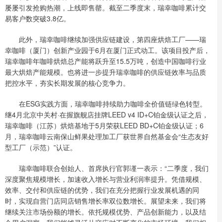
屡屡引发抢购热潮，上线即售罄。截至二季度末，瑞幸咖啡累计交
易客户数突破3.8亿。
此外，瑞幸咖啡继续加强供应链建设，第四座烘焙工厂——瑞
幸咖啡（厦门）创新产业园于6月在厦门正式动工。该项目投产后，
瑞幸咖啡年咖啡烘焙总产能将跃升至15.5万吨，创造中国咖啡行业
最大烘焙产能规模。也将进一步提升瑞幸咖啡的供应链效率与品质
把控水平，夯实长期发展的核心竞争力。
在ESG实践方面，瑞幸咖啡持续助力咖啡全价值链绿色转型。
继4月北京中关村·在握旗舰店挂牌LEED v4 ID+C铂金级认证之后，
瑞幸咖啡（江苏）烘焙基地于5月荣获LEED BD+C铂金级认证；6
月，瑞幸咖啡云南保山鲜果处理加工厂获世界自然基金会“生态友好
型工厂（示范）”认证。
瑞幸咖啡联合创始人、首席执行官郭谨一表示：“二季度，我们
深度聚焦规模增长，加速收入增长与营业利润率提升。凭借规模、
效率、交付和供应链的优势，我们在充分把握行业发展机遇的同
时，实现自营门店同店销售增长率双位数增长。展望未来，我们将
继续关注市场份额的增长。依托规模优势、产品创新能力，以及结