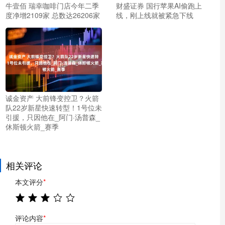
牛壹佰 瑞幸咖啡门店今年二季
财盛证券 国行苹果AI偷跑上
度净增2109家 总数达26206家
线，刚上线就被紧急下线
诚金资产 大前锋变控卫？火箭
队22岁新星快速转型！1号位未
引援，只因他在_阿门·汤普森_
休斯顿火箭_赛季
相关评论
本文评分
*
评论内容
*