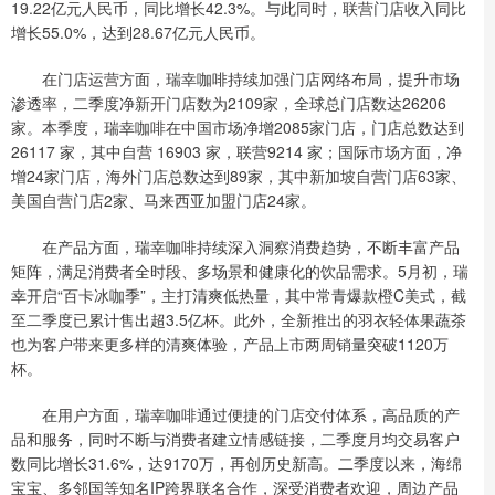
19.22亿元人民币，同比增长42.3%。与此同时，联营门店收入同比
增长55.0%，达到28.67亿元人民币。
在门店运营方面，瑞幸咖啡持续加强门店网络布局，提升市场
渗透率，二季度净新开门店数为2109家，全球总门店数达26206
家。本季度，瑞幸咖啡在中国市场净增2085家门店，门店总数达到
26117 家，其中自营 16903 家，联营9214 家；国际市场方面，净
增24家门店，海外门店总数达到89家，其中新加坡自营门店63家、
美国自营门店2家、马来西亚加盟门店24家。
在产品方面，瑞幸咖啡持续深入洞察消费趋势，不断丰富产品
矩阵，满足消费者全时段、多场景和健康化的饮品需求。5月初，瑞
幸开启“百卡冰咖季”，主打清爽低热量，其中常青爆款橙C美式，截
至二季度已累计售出超3.5亿杯。此外，全新推出的羽衣轻体果蔬茶
也为客户带来更多样的清爽体验，产品上市两周销量突破1120万
杯。
在用户方面，瑞幸咖啡通过便捷的门店交付体系，高品质的产
品和服务，同时不断与消费者建立情感链接，二季度月均交易客户
数同比增长31.6%，达9170万，再创历史新高。二季度以来，海绵
宝宝、多邻国等知名IP跨界联名合作，深受消费者欢迎，周边产品