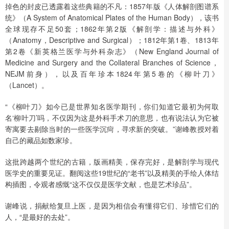
掉色的封皮已透露着这些典籍的不凡：1857年版《人体解剖图谱系
统》（A System of Anatomical Plates of the Human Body），该书
全球现存不足50套；1862年第2版《解剖学：描述与外科》
（Anatomy，Descriptive and Surgical）；1812年第1卷、1813年
第2卷《新英格兰医学与外科杂志》（New England Journal of
Medicine and Surgery and the Collateral Branches of Science，
NEJM前身），以及百年珍本1824年第5卷的《柳叶刀》
（Lancet）。
“《柳叶刀》如今已是世界知名医学期刊，你们知道它最初为何取
名‘柳叶刀’吗，不仅因为这是外科手术刀的意思，也有说法认为它被
寄寓要去剔除当时的一些医学沉疴，寻求新的突破。”谢峰教授对着
自己的藏品如数家珍。
这批跨越两个世纪的古籍，版画精美，保存完好，是解剖学与现代
医学史的重要见证。翻阅这些19世纪的“老书”以及精美的手绘人体结
构插图，令观者感慨“这不仅仅是医学文献，也是艺术珍品”。
谢峰说，捐献给复旦上医，是因为相信会有懂得它们、珍惜它们的
人，“是最好的去处”。