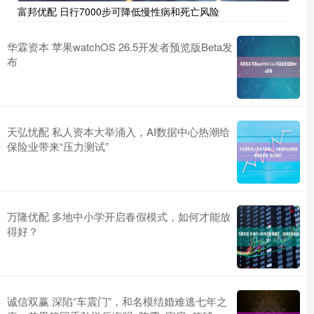
富邦优配 日行7000步可降低慢性病和死亡风险
华霖资本 苹果watchOS 26.5开发者预览版Beta发
布
天弘忧配 私人资本大举涌入，AI数据中心热潮给
保险业带来“压力测试”
万隆优配 多地中小学开启春假模式，如何才能放
得好？
诚信双赢 深陷“车震门”，和名模结婚难逃七年之