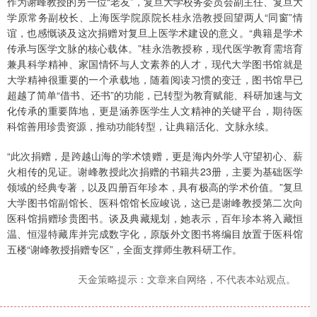
作为谢峰教授的另一位“老友”，复旦大学校务委员会副主任、复旦大
学原常务副校长、上海医学院原院长桂永浩教授回望两人“同窗”情
谊，也感慨谈及这次捐赠对复旦上医学术建设的意义。“典籍是学术
传承与医学文脉的核心载体。”桂永浩教授称，现代医学教育需培育
兼具科学精神、家国情怀与人文素养的人才，现代大学图书馆就是
大学精神很重要的一个承载地，随着阅读习惯的变迁，图书馆早已
超越了简单“借书、还书”的功能，已转型为教育赋能、科研加速与文
化传承的重要阵地，更是涵养医学生人文精神的关键平台，期待医
科馆善用珍贵资源，推动功能转型，让典籍活化、文脉永续。
“此次捐赠，是跨越山海的学术馈赠，更是海内外学人守望初心、薪
火相传的见证。谢峰教授此次捐赠的书籍共23册，主要为基础医学
领域的经典专著，以及四册百年珍本，具有极高的学术价值。”复旦
大学图书馆副馆长、医科馆馆长应峻说，这已是谢峰教授第二次向
医科馆捐赠珍贵图书。谈及典藏规划，她表示，百年珍本将入藏恒
温、恒湿特藏库并完成数字化，原版外文图书将编目放置于医科馆
五楼“谢峰教授捐赠专区”，全面支撑师生教科研工作。
天金策略提示：文章来自网络，不代表本站观点。