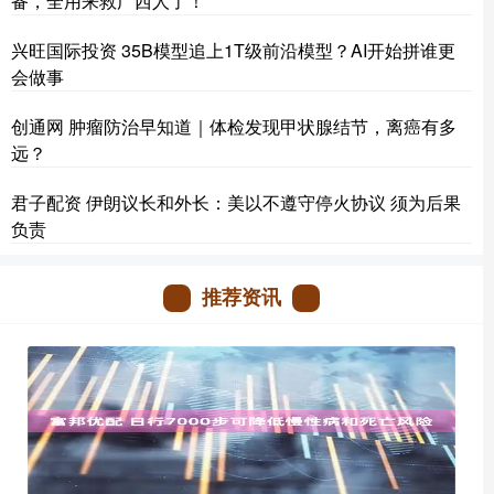
备，全用来救广西人了！
兴旺国际投资 35B模型追上1T级前沿模型？AI开始拼谁更
会做事
创通网 肿瘤防治早知道｜体检发现甲状腺结节，离癌有多
远？
君子配资 伊朗议长和外长：美以不遵守停火协议 须为后果
负责
推荐资讯