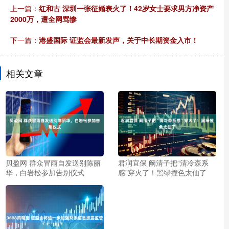
上一篇：
红和古 深圳一张征婚表火了！42岁女士要求男方净资产
2000万，遭全网骂惨
下一篇：
港盛国际 证监会最新发声，关于中长期资金入市！
相关文章
贝盈网 群众冒雨自发送别陈丽
君润宜保 阚清子把“清冷森系
华，白岩松参加告别仪式
感”穿火了！黑绿撞色太仙了