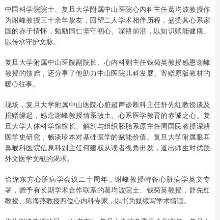
中国科学院院士、复旦大学附属中山医院心内科主任葛均波教授作
为谢峰教授三十余年挚友，回望二人学术相伴历程，盛赞其心系家
国的赤子情怀，勉励同仁坚守初心、深耕前沿，以知识赋能健康、
以传承守护文脉。
复旦大学附属中山医院副院长、心内科副主任钱菊英教授感恩谢峰
教授的馈赠，还分享了他助力中山医院儿科发展、寄赠原版教材的
暖心往事。
现场，复旦大学附属中山医院心脏超声诊断科主任舒先红教授谈及
捐赠缘起，感念谢峰教授情系故土、心系医学教育的赤诚之心。复
旦大学人体科学馆馆长、解剖与组织胚胎系原主任周国民教授深耕
医学史研究，畅谈珍本对基础医学的赋能价值。复旦大学附属眼耳
鼻喉科医院信息科副主任何建权从读者视角出发，道出师生对优质
外文医学文献的渴求。
恰逢东方心脏病学会议二十周年，谢峰教授特备心脏病学英文专
著，赠予有长期学术合作联系的葛均波院士、钱菊英教授，舒先红
教授、陈海燕教授四位心内科专家，以书为媒续写学术情谊。