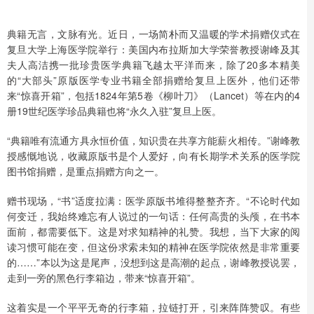
典籍无言，文脉有光。近日，一场简朴而又温暖的学术捐赠仪式在
复旦大学上海医学院举行：美国内布拉斯加大学荣誉教授谢峰及其
夫人高洁携一批珍贵医学典籍飞越太平洋而来，除了20多本精美
的“大部头”原版医学专业书籍全部捐赠给复旦上医外，他们还带
来“惊喜开箱”，包括1824年第5卷《柳叶刀》（Lancet）等在内的4
册19世纪医学珍品典籍也将“永久入驻”复旦上医。
“典籍唯有流通方具永恒价值，知识贵在共享方能薪火相传。”谢峰教
授感慨地说，收藏原版书是个人爱好，向有长期学术关系的医学院
图书馆捐赠，是重点捐赠方向之一。
赠书现场，“书”适度拉满：医学原版书堆得整整齐齐。“不论时代如
何变迁，我始终难忘有人说过的一句话：任何高贵的头颅，在书本
面前，都需要低下。这是对求知精神的礼赞。我想，当下大家的阅
读习惯可能在变，但这份求索未知的精神在医学院依然是非常重要
的……”本以为这是尾声，没想到这是高潮的起点，谢峰教授说罢，
走到一旁的黑色行李箱边，带来“惊喜开箱”。
这着实是一个平平无奇的行李箱，拉链打开，引来阵阵赞叹。有些