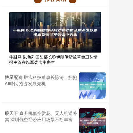
牛融网 以色列国防部长称伊朗伊斯兰革命卫队情
报主管在以军袭击中丧生
博星配资 胜宏科技董事长陈涛：拥抱
AI时代 抢占发展先机
股天下 直升机低空赏花、无人机送外
卖 深圳低空经济应用场景不断丰富