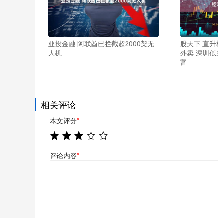
亚投金融 阿联酋已拦截超2000架无
股天下 直
人机
外卖 深圳
富
相关评论
本文评分
*
评论内容
*