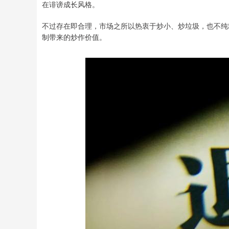
在诽谤成长风格。
不过存在即合理，市场之所以热衷于炒小、炒垃圾，也不纯
制带来的炒作价值。