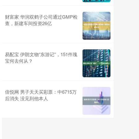
财富家 华润双鹤子公司通过GMP检
查，新建车间投资26亿
易配宝 伊朗文物“东游记”，151件瑰
宝何去何从？
倍悦网 男子天天买彩票：中6715万
后消失 没见到他本人