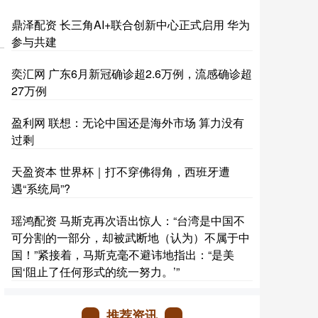
鼎泽配资 长三角AI+联合创新中心正式启用 华为
参与共建
奕汇网 广东6月新冠确诊超2.6万例，流感确诊超
27万例
盈利网 联想：无论中国还是海外市场 算力没有
过剩
天盈资本 世界杯｜打不穿佛得角，西班牙遭
遇“系统局”?
瑶鸿配资 马斯克再次语出惊人：“台湾是中国不
可分割的一部分，却被武断地（认为）不属于中
国！”紧接着，马斯克毫不避讳地指出：“是美
国‘阻止了任何形式的统一努力。’”
推荐资讯